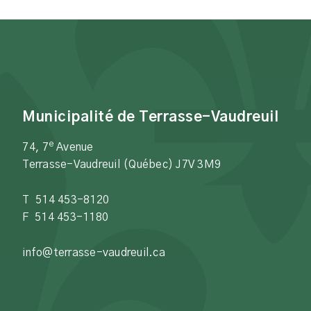
Municipalité de Terrasse-Vaudreuil
e
74, 7
Avenue
Terrasse-Vaudreuil (Québec) J7V 3M9
T 514 453-8120
F 514 453-1180
info@terrasse-vaudreuil.ca